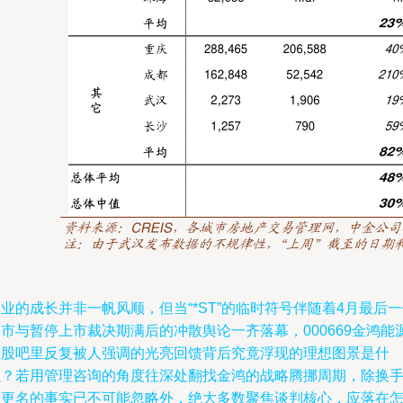
业的成长并非一帆风顺，但当“*ST”的临时符号伴随着4月最后
市与暂停上市裁决期满后的冲散舆论一齐落幕，000669金鸿能
在股吧里反复被人强调的光亮回馈背后究竟浮现的理想图景是什
么？若用管理咨询的角度往深处翻找金鸿的战略腾挪周期，除换
和更名的事实已不可能忽略外，绝大多数聚焦谈判核心，应落在